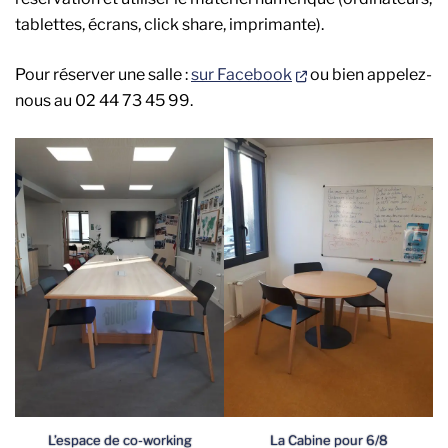
tablettes, écrans, click share, imprimante).
(nouvelle fenêtre)
Pour réserver une salle :
sur Facebook
ou bien appelez-
nous au 02 44 73 45 99.
L’espace de co-working
La Cabine pour 6/8